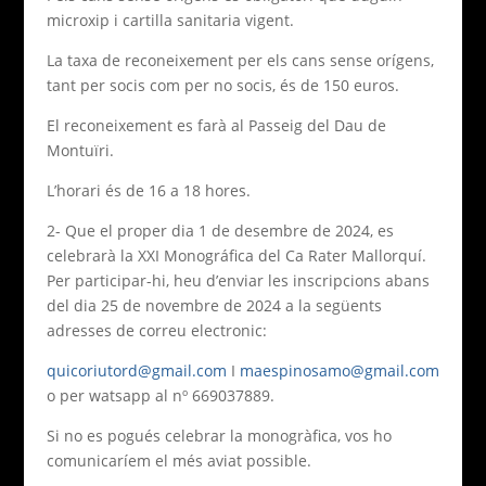
microxip i cartilla sanitaria vigent.
La taxa de reconeixement per els cans sense orígens,
tant per socis com per no socis, és de 150 euros.
El reconeixement es farà al Passeig del Dau de
Montuïri.
L’horari és de 16 a 18 hores.
2- Que el proper dia 1 de desembre de 2024, es
celebrarà la XXI Monográfica del Ca Rater Mallorquí.
Per participar-hi, heu d’enviar les inscripcions abans
del dia 25 de novembre de 2024 a la següents
adresses de correu electronic:
quicoriutord@gmail.com
I
maespinosamo@gmail.com
o per watsapp al nº 669037889.
Si no es pogués celebrar la monogràfica, vos ho
comunicaríem el més aviat possible.