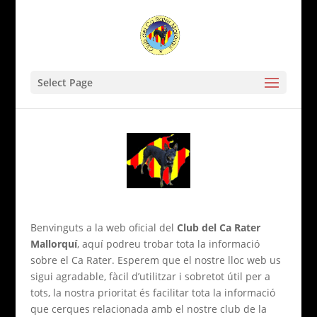
Select Page
Benvinguts a la web oficial del
Club del Ca Rater
Mallorquí
, aquí podreu trobar tota la informació
sobre el Ca Rater. Esperem que el nostre lloc web us
sigui agradable, fàcil d’utilitzar i sobretot útil per a
tots, la nostra prioritat és facilitar tota la informació
que cerques relacionada amb el nostre club de la