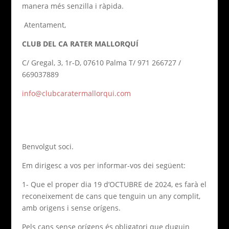
manera més senzilla i ràpida.
Atentament,
CLUB DEL CA RATER MALLORQUÍ
C/ Gregal, 3, 1r-D, 07610 Palma T/ 971 266727 /
669037889
info@clubcaratermallorqui.com
Benvolgut soci.
Em dirigesc a vos per informar-vos dei següent:
1- Que el proper dia 19 d’OCTUBRE de 2024, es farà el
reconeixement de cans que tenguin un any complit,
amb origens i sense orígens.
Pels cans sense orígens és obligatori que duguin