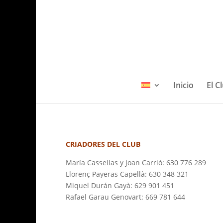
Inicio
El C
CRIADORES DEL CLUB
María Cassellas y Joan Carrió: 630 776 289
Llorenç Payeras Capellà: 630 348 321
Miquel Durán Gayà: 629 901 451
Rafael Garau Genovart: 669 781 644